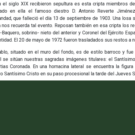
 el siglo XIX recibieron sepultura es esta cripta miembros de 
rado en ella el famoso diestro D. Antonio Reverte Jiméne
dad, que falleció el día 13 de septiembre de 1903. Una losa se
a nos recuerda tal evento. Reposan también en esa cripta los r
-Baquero, sobrino- nieto del anterior y Coronel del Ejército Espa
tidad. El 20 de mayo de 1972 fueron trasladados sus restos a nu
ablo, situado en el muro del fondo, es de estilo barroco y fue
al se sitúan nuestras sagradas imágenes titulares: el Santísim
tias Coronada. En una hornacina lateral se encuentra la figu
o Santísimo Cristo en su paso procesional la tarde del Jueves 