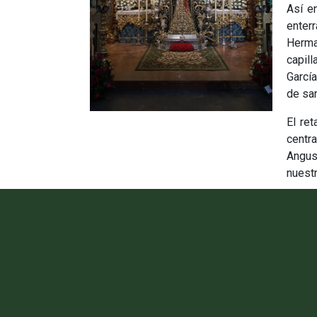
Así en
enter
Herman
capill
García
de san
El ret
centr
Angus
nuestr