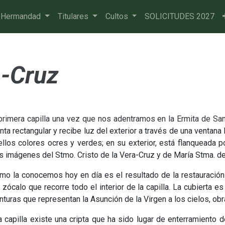
 Hermandad
Titulares
Cultos
SOLICITUDES 2027
a-Cruz
primera capilla una vez que nos adentramos en la Ermita de San
nta rectangular y recibe luz del exterior a través de una ventana la
llos colores ocres y verdes; en su exterior, está flanqueada p
s imágenes del Stmo. Cristo de la Vera-Cruz y de María Stma. d
mo la conocemos hoy en día es el resultado de la restauración 
 zócalo que recorre todo el interior de la capilla. La cubierta
nturas que representan la Asunción de la Virgen a los cielos, ob
a capilla existe una cripta que ha sido lugar de enterramiento d