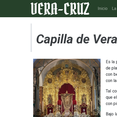
Inicio
La
Capilla de Ver
Es la 
de pla
con be
con la
Tal co
que el
con pi
Bajo l